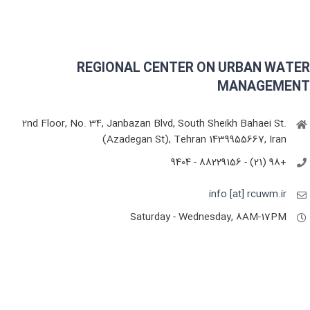
REGIONAL CENTER ON URBAN WATER
MANAGEMENT
2nd Floor, No. 34, Janbazan Blvd, South Sheikh Bahaei St.
(Azadegan St), Tehran 1439955667, Iran
+98 (21) - 88229156 - 9404
info [at] rcuwm.ir
Saturday - Wednesday, 8AM-17PM