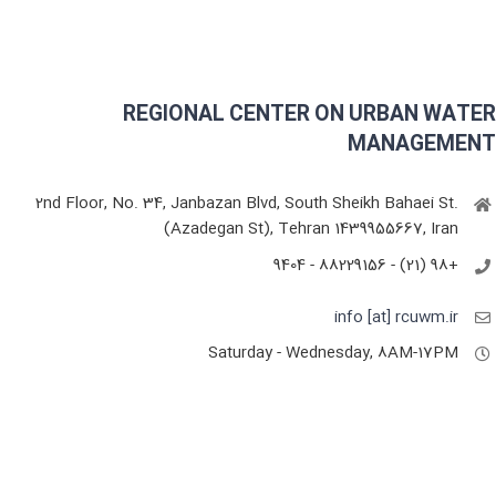
REGIONAL CENTER ON URBAN WATER
MANAGEMENT
2nd Floor, No. 34, Janbazan Blvd, South Sheikh Bahaei St.
(Azadegan St), Tehran 1439955667, Iran
+98 (21) - 88229156 - 9404
info [at] rcuwm.ir
Saturday - Wednesday, 8AM-17PM