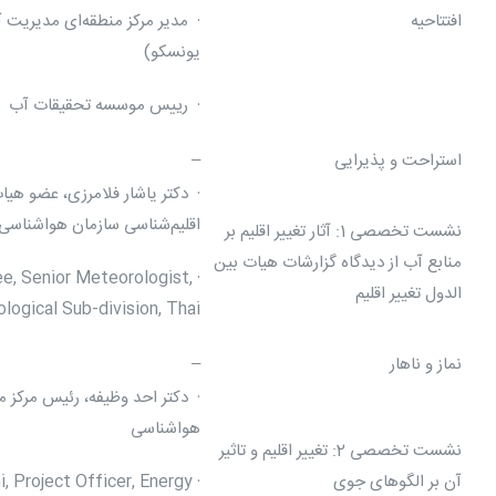
افتتاحیه
· مدیر مرکز منطقه‌ای مدیری
یونسکو)
· رییس موسسه تحقیقات آب
استراحت و پذیرایی
–
· دکتر یاشار فلامرزی، عضو هی
اقلیم‌شناسی سازمان هواشناسی
نشست تخصصی 1: آثار تغییر اقلیم بر
منابع آب از دیدگاه گزارشات هیات بین
ee, Senior Meteorologist,
الدول تغییر اقلیم
ogical Sub-division, Thai
نماز و ناهار
–
· دکتر احد وظیفه، رئیس مرکز
هواشناسی
نشست تخصصی 2: تغییر اقلیم و تاثیر
آن بر الگوهای جوی
i, Project Officer, Energy