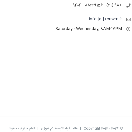
+98 (21) - 88229156 - 9404
info [at] rcuwm.ir
Saturday - Wednesday, 8AM-17PM
© Copyright 2012 -
2026 | قالب آوادا توسط تم فیوژن | تمام حقوق محفوظ