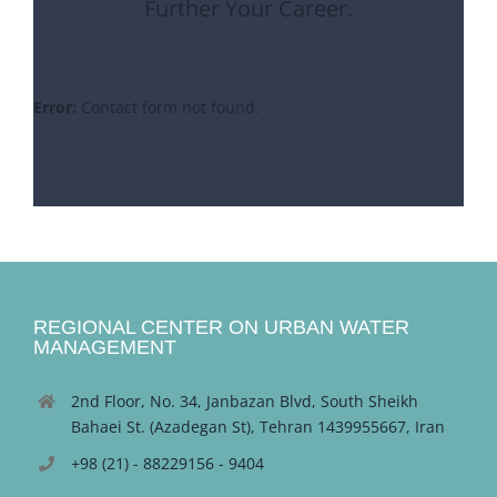
Further Your Career.
Error:
Contact form not found.
REGIONAL CENTER ON URBAN WATER
MANAGEMENT
2nd Floor, No. 34, Janbazan Blvd, South Sheikh
Bahaei St. (Azadegan St), Tehran 1439955667, Iran
+98 (21) - 88229156 - 9404